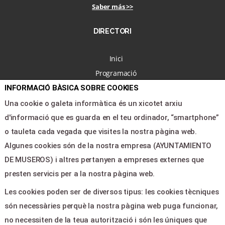
Saber más >>
DIRECTORI
Inici
Programació
Nosaltres
INFORMACIÓ BÀSICA SOBRE COOKIES
Notícies
Una cookie o galeta informàtica és un xicotet arxiu
Àrea clients
d'informació que es guarda en el teu ordinador, “smartphone”
Contacte
o tauleta cada vegada que visites la nostra pàgina web.
Algunes cookies són de la nostra empresa (AYUNTAMIENTO
DE MUSEROS) i altres pertanyen a empreses externes que
LEGAL & PAGOS
presten servicis per a la nostra pàgina web.
Ajuda
Les cookies poden ser de diversos tipus: les cookies tècniques
Avís legal
són necessàries perquè la nostra pàgina web puga funcionar,
Política de privacitat
no necessiten de la teua autorització i són les úniques que