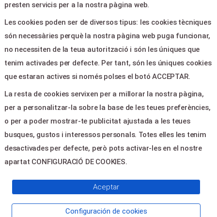
presten servicis per a la nostra pàgina web.
Ajuda
Les cookies poden ser de diversos tipus: les cookies tècniques
Avís legal
són necessàries perquè la nostra pàgina web puga funcionar,
Política de privacitat
no necessiten de la teua autorització i són les úniques que
Contactar
tenim activades per defecte. Per tant, són les úniques cookies
que estaran actives si només polses el botó ACCEPTAR.
CONTACTE
La resta de cookies servixen per a millorar la nostra pàgina,
per a personalitzar-la sobre la base de les teues preferències,
AV. DEL PAÍS VALENCIÀ, 17 -
o per a poder mostrar-te publicitat ajustada a les teues
MUSEROS 46136
busques, gustos i interessos personals. Totes elles les tenim
casadecultura@museros.es
desactivades per defecte, però pots activar-les en el nostre
+34 961441680
apartat CONFIGURACIÓ DE COOKIES.
Aceptar
© 2026
Servientradas
, All Right Reserved
Configuración de cookies