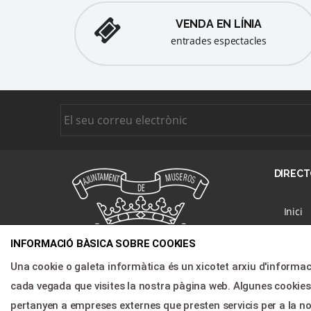
VENDA EN LÍNIA
entrades espectacles
DIRECT
Inici
Progr
INFORMACIÓ BÀSICA SOBRE COOKIES
Nosal
Una cookie o galeta informàtica és un xicotet arxiu d'informac
Notíci
cada vegada que visites la nostra pàgina web. Algunes cooki
Àrea c
pertanyen a empreses externes que presten servicis per a la n