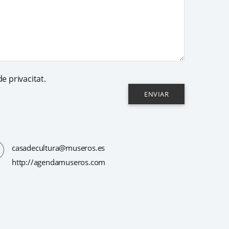
de privacitat.
ENVIAR
casadecultura@museros.es
http://agendamuseros.com