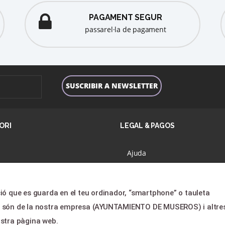
PAGAMENT SEGUR
passarel·la de pagament
ORI
LEGAL & PAGOS
Ajuda
amació
Avís legal
tres
Política de privacitat
ió que es guarda en el teu ordinador, “smartphone” o tauleta
es
Contactar
es són de la nostra empresa (AYUNTAMIENTO DE MUSEROS) i altre
lients
ostra pàgina web.