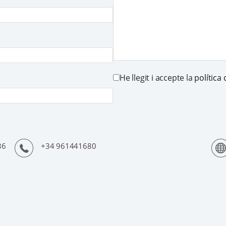
He llegit i accepte la
política 
36
+34 961441680