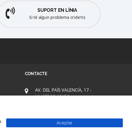
SUPORT EN LÍNIA
Si té algun problema cride'ns
CONTACTE
AV. DEL PAÍS VALENCIÀ, 17 -
MUSEROS 46136
casadecultura@museros.es
+34 961441680
s
Aceptar