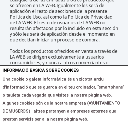
se ofrecen en LA WEB. Igualmente les será de
aplicación el resto de secciones de la presente
Política de Uso, así como la Política de Privacidad
de LA WEB. El resto de usuarios de LA WEB no
resultarán afectados por lo incluido en esta sección
y sólo les será de aplicación desde el momento en
que decidan iniciar un proceso de compra.
Todos los productos ofrecidos en venta a través de
LA WEB se dirigen exclusivamente a usuarios
consumidores, y nunca a otros comerciantes o
vendedores. Los que eventualmente realicen
INFORMACIÓ BÀSICA SOBRE COOKIES
actividades empresariales, comerciales o
Una cookie o galeta informàtica és un xicotet arxiu
profesionales, serán tratados igualmente como
consumidores a la hora de formalizar una compra
d'informació que es guarda en el teu ordinador, “smartphone”
a través de este sitio, si no asumen esta condición
o tauleta cada vegada que visites la nostra pàgina web.
deberán abstenerse de realizar operaciones de
compra en LA WEB.
Algunes cookies són de la nostra empresa (AYUNTAMIENTO
DE MUSEROS) i altres pertanyen a empreses externes que
AYUNTAMIENTO DE MUSEROS informará en todo
presten servicis per a la nostra pàgina web.
momento a través de LA WEB del precio de cada
uno de los espectáculos que ofrece para su