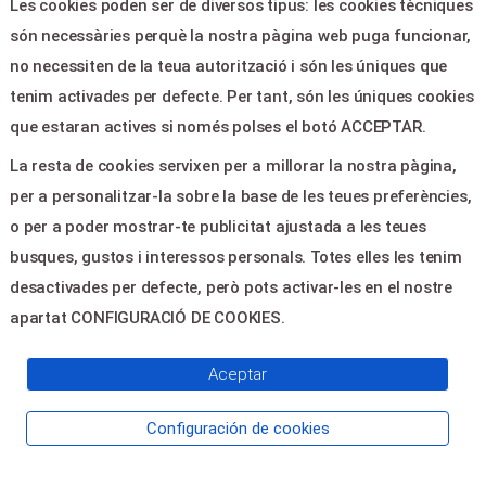
Les cookies poden ser de diversos tipus: les cookies tècniques
compra Los precios de los artículos incluirán
normalmente el IVA aplicable así como los gastos
són necessàries perquè la nostra pàgina web puga funcionar,
de intermediación cobrados por SERVIENTRADAS.
no necessiten de la teua autorització i són les úniques que
tenim activades per defecte. Per tant, són les úniques cookies
Cuando formalizas tu compra de la manera que te
hemos indicado, estás aceptando las Condiciones
que estaran actives si només polses el botó ACCEPTAR.
de Compra, la Política de Privacidad y todos los
contenidos de la Web. Recuerda que te podemos
La resta de cookies servixen per a millorar la nostra pàgina,
resolver dudas o ayudar en
per a personalitzar-la sobre la base de les teues preferències,
soporte@servientradas.com, o en los teléfonos
o per a poder mostrar-te publicitat ajustada a les teues
que aparecen en nuestra sección de CONTACTO.
busques, gustos i interessos personals. Totes elles les tenim
desactivades per defecte, però pots activar-les en el nostre
Cómo puedo comprar mi entrada
apartat CONFIGURACIÓ DE COOKIES.
Puedes comprar tus entradas a través de Internet
Aceptar
o en los Puntos de Venta indicados por el
promotor del evento.
Configuración de cookies