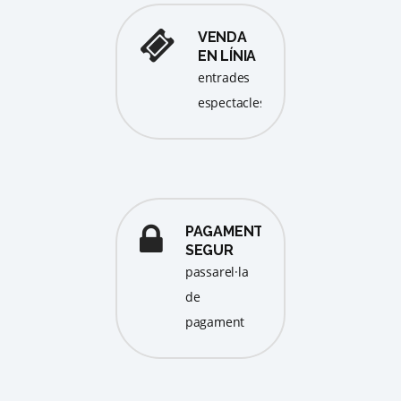
VENDA
EN LÍNIA
entrades
espectacles
PAGAMENT
SEGUR
passarel·la
de
pagament