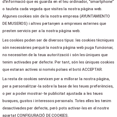
Contacte
d'informació que es guarda en el teu ordinador, “smartphone”
o tauleta cada vegada que visites la nostra pàgina web.
Algunes cookies són de la nostra empresa (AYUNTAMIENTO
LEGAL & PAGOS
DE MUSEROS) i altres pertanyen a empreses externes que
Ajuda
presten servicis per a la nostra pàgina web.
Avís legal
Les cookies poden ser de diversos tipus: les cookies tècniques
Política de privacitat
són necessàries perquè la nostra pàgina web puga funcionar,
Contactar
no necessiten de la teua autorització i són les úniques que
tenim activades per defecte. Per tant, són les úniques cookies
CONTACTE
que estaran actives si només polses el botó ACCEPTAR.
La resta de cookies servixen per a millorar la nostra pàgina,
AV. DEL PAÍS VALENCIÀ, 17 -
per a personalitzar-la sobre la base de les teues preferències,
MUSEROS 46136
o per a poder mostrar-te publicitat ajustada a les teues
casadecultura@museros.es
busques, gustos i interessos personals. Totes elles les tenim
+34 961441680
desactivades per defecte, però pots activar-les en el nostre
apartat CONFIGURACIÓ DE COOKIES.