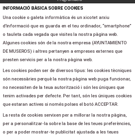
Nosaltres
INFORMACIÓ BÀSICA SOBRE COOKIES
Notícies
Una cookie o galeta informàtica és un xicotet arxiu
Àrea clients
d'informació que es guarda en el teu ordinador, “smartphone”
Contacte
o tauleta cada vegada que visites la nostra pàgina web.
Algunes cookies són de la nostra empresa (AYUNTAMIENTO
DE MUSEROS) i altres pertanyen a empreses externes que
LEGAL & PAGOS
presten servicis per a la nostra pàgina web.
Ajuda
Les cookies poden ser de diversos tipus: les cookies tècniques
Avís legal
són necessàries perquè la nostra pàgina web puga funcionar,
Política de privacitat
no necessiten de la teua autorització i són les úniques que
Contactar
tenim activades per defecte. Per tant, són les úniques cookies
que estaran actives si només polses el botó ACCEPTAR.
CONTACTE
La resta de cookies servixen per a millorar la nostra pàgina,
per a personalitzar-la sobre la base de les teues preferències,
AV. DEL PAÍS VALENCIÀ, 17 -
o per a poder mostrar-te publicitat ajustada a les teues
MUSEROS 46136