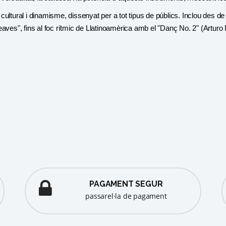
ultural i dinamisme, dissenyat per a tot tipus de públics. Inclou des de
aves", fins al foc rítmic de Llatinoamèrica amb el "Danç No. 2" (Arturo
PAGAMENT SEGUR
passarel·la de pagament