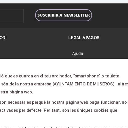
ORI
LEGAL & PAGOS
Ajuda
amació
Avís legal
tres
Política de privacitat
ió que es guarda en el teu ordinador, “smartphone” o tauleta
es
Contactar
es són de la nostra empresa (AYUNTAMIENTO DE MUSEROS) i altre
lients
ostra pàgina web.
cte
s són necessàries perquè la nostra pàgina web puga funcionar, no
activades per defecte. Per tant, són les úniques cookies que