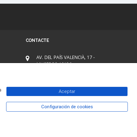
CONTACTE
AV. DEL PAÍS VALENCIÀ, 17 -
MUSEROS 46136
casadecultura@museros.es
+34 961441680
s
Aceptar
Configuración de cookies