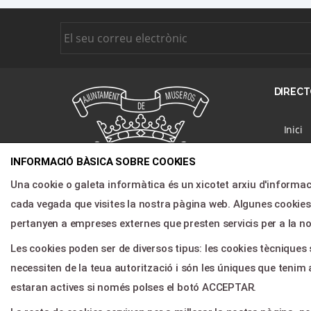
DIRECT
Inici
Progr
INFORMACIÓ BÀSICA SOBRE COOKIES
Nosal
Una cookie o galeta informàtica és un xicotet arxiu d'informac
Notíci
cada vegada que visites la nostra pàgina web. Algunes cooki
Àrea c
pertanyen a empreses externes que presten servicis per a la n
Conta
Les cookies poden ser de diversos tipus: les cookies tècnique
necessiten de la teua autorització i són les úniques que tenim 
Agenda cultural de Museros
estaran actives si només polses el botó ACCEPTAR.
Saber más >>